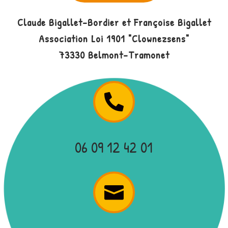
Claude Bigallet-Bordier et Françoise Bigallet
Association Loi 1901 "Clownezsens"
73330 Belmont-Tramonet

06 09 12 42 01
